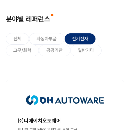
분야별 레퍼런스
전체
자동차부품
전기전자
고무/화학
공공기관
일반기타
㈜디에이치오토웨어
멕시코 공장 MES 운영지원 용역 공급