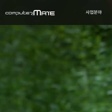
사업분야
컴퓨터메이트